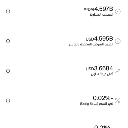
∞
4.597B
DAI
العملات المتداولة
4.595B
USD
القيمة السوقية المخففة بالكامل
3.6684
USD
أعلى قيمة تداول
-0.02%
تغير السعر (ساعة واحدة)