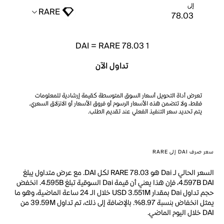
إلى
RARE
DAI
=
RARE 78.03
1
تداول الآن
تعرض أداة التحويل أسعار السوق المتوسطة كقيمة إرشادية للمعلومات
فقط، ولا تتضمن هذه الأسعار الرسوم أو فروق الأسعار أو الانزلاق السعري.
يتم تحديد سعر التنفيذ الفعلي عند تقديم الطلب.
سعر صرف DAI إلى RARE
السعر الحالي لـ Dai هو RARE 78.03 لكل DAI. مع عرض متداول يبلغ
4.597B DAI، فإن هذا يعني أن قيمة Dai السوقية تبلغ 4.595B. انخفض
حجم تداول Dai بمقدار USD 3.551M خلال الـ 24 ساعة الماضية، وهو ما
يمثل انخفاض بنسبة 8.97%. بالإضافة إلى ذلك، تم تداول 39.59M من
DAI خلال اليوم الماضي.