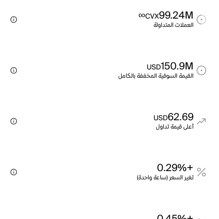
∞
99.24M
CVX
العملات المتداولة
150.9M
USD
القيمة السوقية المخففة بالكامل
62.69
USD
أعلى قيمة تداول
+0.29%
تغير السعر (ساعة واحدة)