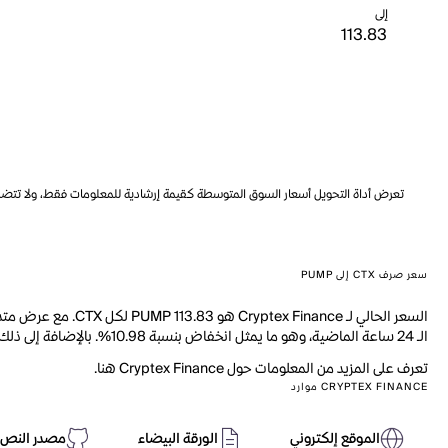
إلى
تعرض أداة التحويل أسعار السوق المتوسطة كقيمة إرشادية للمعلومات فقط، ولا تتضمن ه
سعر صرف CTX إلى PUMP
الـ 24 ساعة الماضية، وهو ما يمثل انخفاض بنسبة 10.98%. بالإضافة إلى ذلك، تم تداول 596.4k من CTX خلال اليوم الماضي.
تعرف على المزيد من المعلومات حول Cryptex Finance هنا.
CRYPTEX FINANCE موارد
الموقع إلكتروني
الورقة البيضاء
مصدر النص 