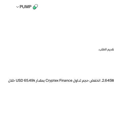
PUMP
تقديم الطلب.
السعر الحالي لـ Cryptex Finance هو PUMP 113.83 لكل CTX. مع عرض متداول يبلغ 9.339M CTX، فإن هذا يعني أن قيمة Cryptex Finance السوقية تبلغ 2.645M. انخفض حجم تداول Cryptex Finance بمقدار USD 65.49k خلال