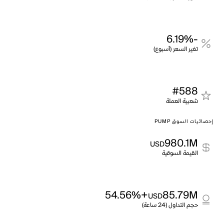
-6.19%
تغير السعر (أسبوع)
#588
شعبية العملة
إحصائيات السوق PUMP
980.1M
USD
القيمة السوقية
+54.56%
85.79M
USD
حجم التداول (24 ساعة)