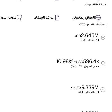
PUMP.FUN موارد
الموقع إلكتروني
الورقة البيضاء
مصدر النص 
إحصائيات السوق CTX
2.645M
USD
القيمة السوقية
-10.98%
596.4k
USD
حجم التداول (24 ساعة)
∞
9.339M
CTX
العملات المتداولة