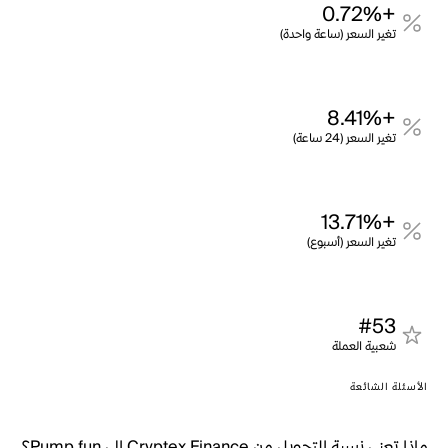
+0.72%
تغير السعر (ساعة واحدة)
+8.41%
تغير السعر (24 ساعة)
+13.71%
تغير السعر (أسبوع)
#53
شعبية العملة
الأسئلة الشائعة
ماذا تعني نسبة التحويل من Cryptex Finance إلى Pump.fun؟