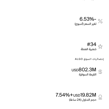
-6.53%
تغير السعر (أسبوع)
#34
شعبية العملة
إحصائيات السوق ALGO
802.3M
USD
القيمة السوقية
+7.54%
19.82M
USD
حجم التداول (24 ساعة)