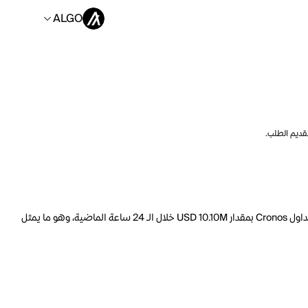
ALGO
تقديم الطلب.
السعر الحالي لـ Cronos هو ALGO 0.5708 لكل CRO. مع عرض متداول يبلغ 47.31B CRO، فإن هذا يعني أن قيمة Cronos السوقية تبلغ 2.402B. ارتفع حجم تداول Cronos بمقدار USD 10.10M خلال الـ 24 ساعة الماضية، وهو ما يمثل