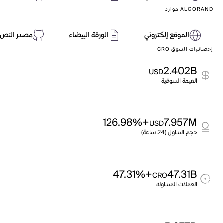
ALGORAND موارد
الموقع إلكتروني
الورقة البيضاء
مصدر النص 
إحصائيات السوق CRO
2.402B
USD
القيمة السوقية
+126.98%
7.957M
USD
حجم التداول (24 ساعة)
+47.31%
47.31B
CRO
العملات المتداولة