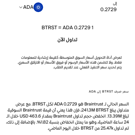
إلى
ADA
BTRST
=
ADA 0.2729
1
تداول الآن
تعرض أداة التحويل أسعار السوق المتوسطة كقيمة إرشادية للمعلومات
فقط، ولا تتضمن هذه الأسعار الرسوم أو فروق الأسعار أو الانزلاق السعري.
يتم تحديد سعر التنفيذ الفعلي عند تقديم الطلب.
سعر صرف BTRST إلى ADA
السعر الحالي لـ Braintrust هو ADA 0.2729 لكل BTRST. مع عرض
متداول يبلغ 241.3M BTRST، فإن هذا يعني أن قيمة Braintrust السوقية
تبلغ 13.39M. انخفض حجم تداول Braintrust بمقدار USD 463.6 خلال الـ
24 ساعة الماضية، وهو ما يمثل انخفاض بنسبة 1.82%. بالإضافة إلى ذلك،
تم تداول 25.47k من BTRST خلال اليوم الماضي.