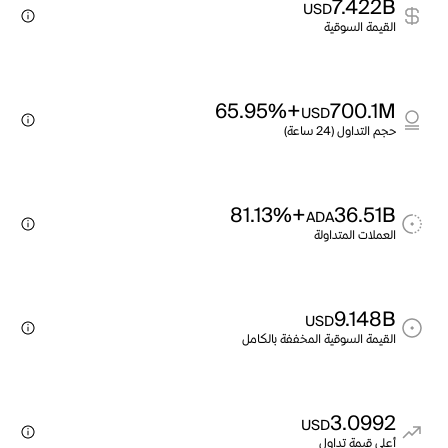
7.422B
USD
القيمة السوقية
+65.95%
700.1M
USD
حجم التداول (24 ساعة)
+81.13%
36.51B
ADA
العملات المتداولة
9.148B
USD
القيمة السوقية المخففة بالكامل
3.0992
USD
أعلى قيمة تداول