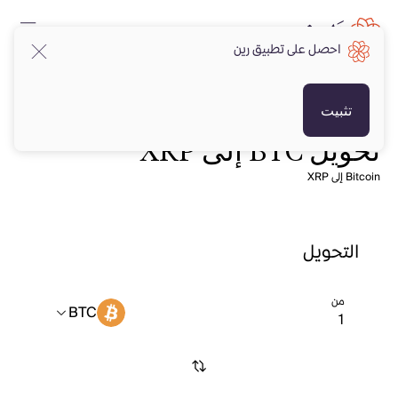
احصل على تطبيق رين
تثبيت
تحويل BTC إلى XRP
Bitcoin إلى XRP
التحويل
من
BTC