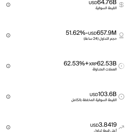
64.76B
USD
القيمة السوقية
-51.62%
657.9M
USD
حجم التداول (24 ساعة)
+62.53%
62.53B
XRP
العملات المتداولة
103.6B
USD
القيمة السوقية المخففة بالكامل
3.8419
USD
أعلى قيمة تداول