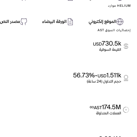
HELIUM موارد
الموقع إلكتروني
الورقة البيضاء
مصدر النص 
إحصائيات السوق AST
730.5k
USD
القيمة السوقية
-56.73%
1.511k
USD
حجم التداول (24 ساعة)
∞
174.5M
AST
العملات المتداولة