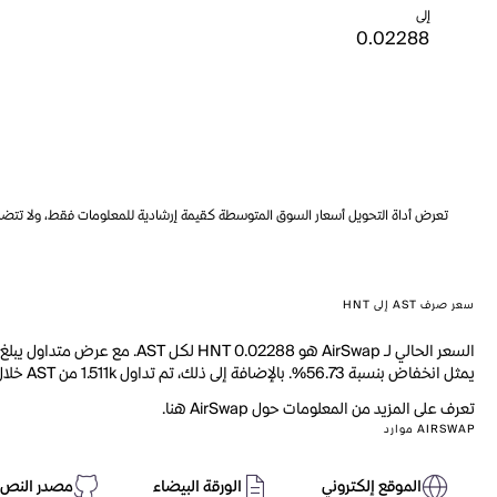
إلى
تعرض أداة التحويل أسعار السوق المتوسطة كقيمة إرشادية للمعلومات فقط، ولا تتضمن ه
سعر صرف AST إلى HNT
يمثل انخفاض بنسبة 56.73%. بالإضافة إلى ذلك، تم تداول 1.511k من AST خلال اليوم الماضي.
تعرف على المزيد من المعلومات حول AirSwap هنا.
AIRSWAP موارد
الموقع إلكتروني
الورقة البيضاء
مصدر النص 