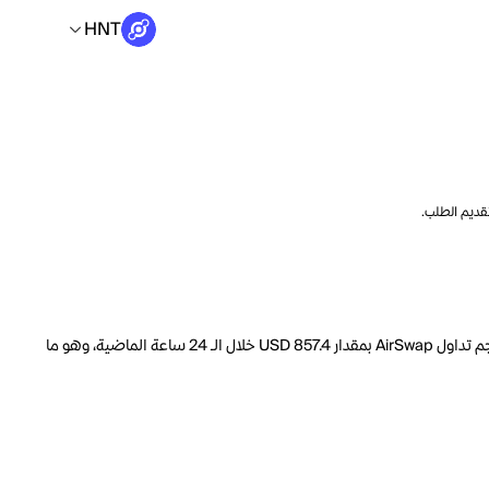
HNT
تقديم الطلب.
السعر الحالي لـ AirSwap هو HNT 0.02288 لكل AST. مع عرض متداول يبلغ 174.5M AST، فإن هذا يعني أن قيمة AirSwap السوقية تبلغ 730.5k. انخفض حجم تداول AirSwap بمقدار USD 857.4 خلال الـ 24 ساعة الماضية، وهو ما