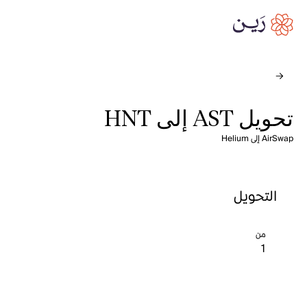
تحويل AST إلى HNT
AirSwap إلى Helium
التحويل
من