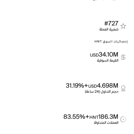
#727
شعبية العملة
إحصائيات السوق HNT
34.10M
USD
القيمة السوقية
+31.19%
4.698M
USD
حجم التداول (24 ساعة)
+83.55%
186.3M
HNT
العملات المتداولة