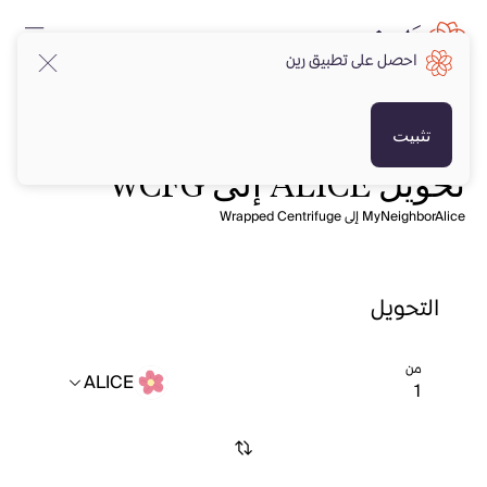
احصل على تطبيق رين
تثبيت
تحويل ALICE إلى WCFG
MyNeighborAlice إلى Wrapped Centrifuge
التحويل
من
ALICE