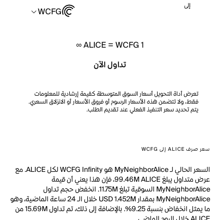
إلى
WCFG
ALICE
=
WCFG ∞
1
تداول الآن
تعرض أداة التحويل أسعار السوق المتوسطة كقيمة إرشادية للمعلومات
فقط، ولا تتضمن هذه الأسعار الرسوم أو فروق الأسعار أو الانزلاق السعري.
يتم تحديد سعر التنفيذ الفعلي عند تقديم الطلب.
سعر صرف ALICE إلى WCFG
السعر الحالي لـ MyNeighborAlice هو WCFG Infinity لكل ALICE. مع
عرض متداول يبلغ 99.46M ALICE، فإن هذا يعني أن قيمة
MyNeighborAlice السوقية تبلغ 11.75M. انخفض حجم تداول
MyNeighborAlice بمقدار USD 1.452M خلال الـ 24 ساعة الماضية، وهو
ما يمثل انخفاض بنسبة 9.25%. بالإضافة إلى ذلك، تم تداول 15.69M من
ALICE خلال اليوم الماضي.