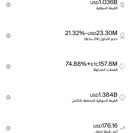
1.036B
USD
القيمة السوقية
-21.32%
23.30M
USD
حجم التداول (24 ساعة)
+74.88%
157.8M
ETC
العملات المتداولة
1.384B
USD
القيمة السوقية المخففة بالكامل
176.16
USD
أعلى قيمة تداول