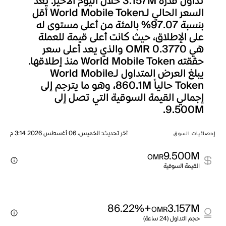
تداول قدره 3.157M خلال اليوم الأخير. يعد
السعر الحالي لـWorld Mobile Token أقل
بنسبة 97.07% بالمئة من أعلى مستوى له
على الإطلاق، حيث كانت أعلى قيمة للعملة
هي OMR 0.3770 والذي يعد أعلى سعر
حققته World Mobile Token منذ إطلاقها.
يبلغ العرض المتداول لـWorld Mobile
Token حالياً 860.1M، وهو ما يترجم إلى
إجمالي القيمة السوقية التي تصل إلى
9.500M.
آخر تحديث
:
الخميس، 06 أغسطس 2026 3:14 م
إحصائيات السوق
9.500M
OMR
القيمة السوقية
+86.22%
3.157M
OMR
حجم التداول (24 ساعة)