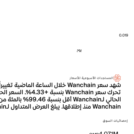
0.019
يوم
المستجدات الأسبوعية للأسعار
Wanchain منذ إطلاقها. يبلغ العرض المتداول لـWanchain حالياً 199.0M، وهو ما يترجم إلى إجمالي القيمة السوقية التي تصل إلى 4.071M.
إحصائيات السوق