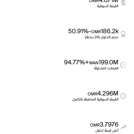
4.071M
OMR
القيمة السوقية
-50.91%
186.2k
OMR
حجم التداول (24 ساعة)
+94.77%
199.0M
WAN
العملات المتداولة
4.296M
OMR
القيمة السوقية المخففة بالكامل
3.7976
OMR
أعلى قيمة تداول