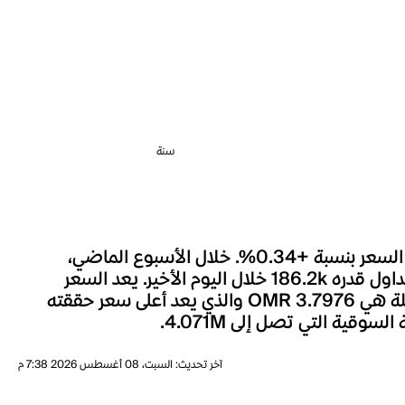
سنة
شهد سعر Wanchain خلال الساعة الماضية تغييراً بنسبة +0.13%، وعلى مدار الـ 24 ساعة الماضية، تحرك السعر بنسبة +0.34%. خلال الأسبوع الماضي،
تحرك سعر Wanchain بنسبة +4.33%. السعر الحالي لـWanchain هو OMR 0.02046، مصحوباً بحجم تداول قدره 186.2k خلال اليوم الأخير. يعد السعر
الحالي لـWanchain أقل بنسبة 99.46% بالمئة من أعلى مستوى له على الإطلاق، حيث كانت أعلى قيمة للعملة هي OMR 3.7976 والذي يعد أعلى سعر حققته
آخر تحديث
:
السبت، 08 أغسطس 2026 7:38 م