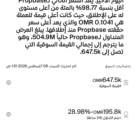
اليوم الأخير. يعد السعر الحالي لـPropbase
أقل بنسبة 98.77% بالمئة من أعلى مستوى
له على الإطلاق، حيث كانت أعلى قيمة للعملة
هي OMR 0.1041 والذي يعد أعلى سعر
حققته Propbase منذ إطلاقها. يبلغ العرض
المتداول لـPropbase حالياً 504.9M، وهو
ما يترجم إلى إجمالي القيمة السوقية التي
تصل إلى 647.5k.
آخر تحديث
:
السبت، 08 أغسطس 2026 1:51 ص
إحصائيات السوق
647.5k
OMR
القيمة السوقية
-28.98%
195.8k
OMR
حجم التداول (24 ساعة)