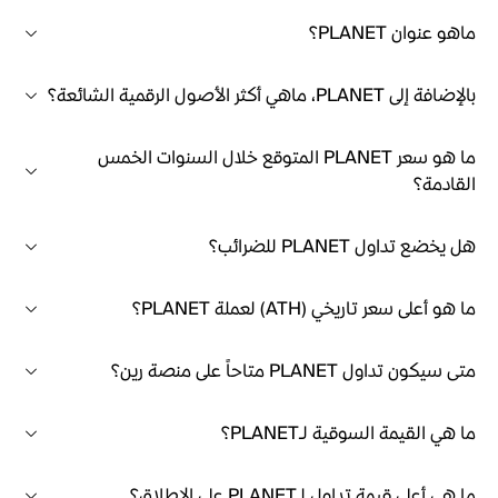
ماهو عنوان PLANET؟
بالإضافة إلى PLANET، ماهي أكثر الأصول الرقمية الشائعة؟
ما هو سعر PLANET المتوقع خلال السنوات الخمس
القادمة؟
هل يخضع تداول PLANET للضرائب؟
ما هو أعلى سعر تاريخي (ATH) لعملة PLANET؟
متى سيكون تداول PLANET متاحاً على منصة رين؟
ما هي القيمة السوقية لـPLANET؟
ما هي أعلى قيمة تداول لـPLANET على الإطلاق؟