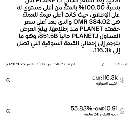
الأخير. يعد السعر الحالي لـPLANET أقل
بنسبة 100.00% بالمئة من أعلى مستوى له
على الإطلاق، حيث كانت أعلى قيمة للعملة
هي OMR 384.02 والذي يعد أعلى سعر
حققته PLANET منذ إطلاقها. يبلغ العرض
المتداول لـPLANET حالياً 851.5B، وهو ما
يترجم إلى إجمالي القيمة السوقية التي تصل
إلى 116.3k.
آخر تحديث
:
الخميس، 06 أغسطس 2026 12:11 م
إحصائيات السوق
116.3k
OMR
القيمة السوقية
-55.83%
10.91
OMR
حجم التداول (24 ساعة)