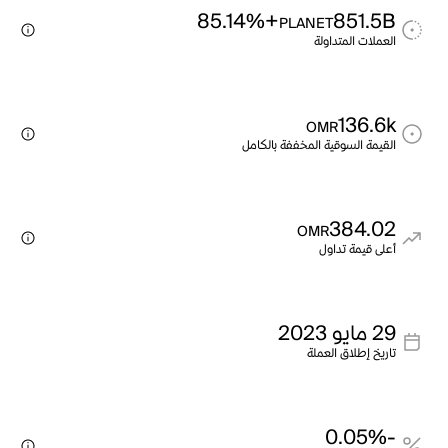
+85.14%
851.5B
PLANET
العملات المتداولة
136.6k
OMR
القيمة السوقية المخففة بالكامل
384.02
OMR
أعلى قيمة تداول
29 مايو 2023
تاريخ إطلاق العملة
-0.05%