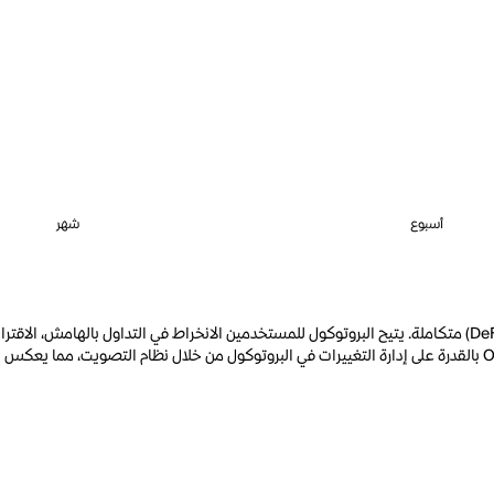
أسبوع
شهر
أوكي (OOKI) هو رمز الحوكمة لبروتوكول Ooki، وهي منصة مالية لا مركزية (DeFi) متكاملة. يتيح البروتوكول للمستخدم