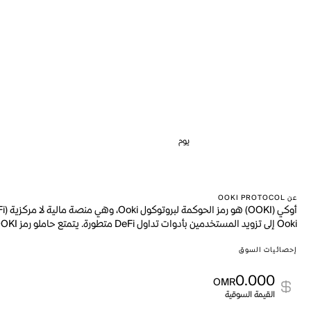
يوم
عن OOKI PROTOCOL
Ooki إلى تزويد المستخدمين بأدوات تداول DeFi متطورة. يتمتع حاملو رمز OOKI بالقدرة على إدارة التغييرات في البروتوكول من خلال نظام التصويت، مما يعكس الطبيعة اللامركزية للمنصة.
إحصائيات السوق
0.000
OMR
القيمة السوقية