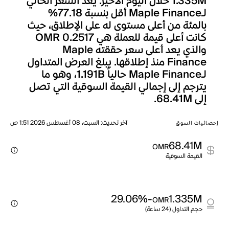
1.335M خلال اليوم الأخير. يعد السعر الحالي
لـMaple Finance أقل بنسبة 77.18%
بالمئة من أعلى مستوى له على الإطلاق، حيث
كانت أعلى قيمة للعملة هي OMR 0.2517
والذي يعد أعلى سعر حققته Maple
Finance منذ إطلاقها. يبلغ العرض المتداول
لـMaple Finance حالياً 1.191B، وهو ما
يترجم إلى إجمالي القيمة السوقية التي تصل
إلى 68.41M.
آخر تحديث
:
السبت، 08 أغسطس 2026 1:51 ص
إحصائيات السوق
68.41M
OMR
القيمة السوقية
-29.06%
1.335M
OMR
حجم التداول (24 ساعة)