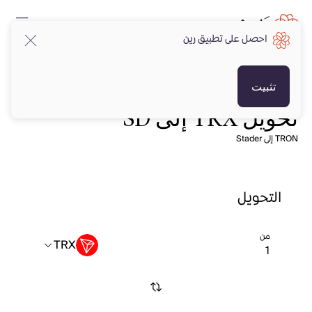
احصل على تطبيق رين
تثبيت
تحويل TRX إلى SD
TRON إلى Stader
التحويل
من
TRX