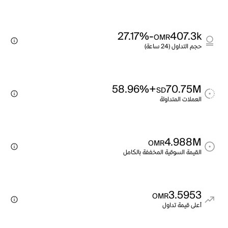
-27.17%
407.3k
OMR
حجم التداول (24 ساعة)
+58.96%
70.75M
SD
العملات المتداولة
4.988M
OMR
القيمة السوقية المخففة بالكامل
3.5953
OMR
أعلى قيمة تداول