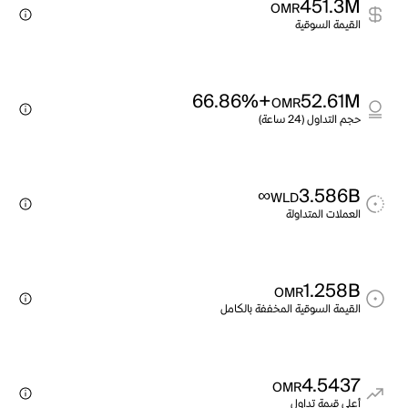
451.3M
OMR
القيمة السوقية
+66.86%
52.61M
OMR
حجم التداول (24 ساعة)
∞
3.586B
WLD
العملات المتداولة
1.258B
OMR
القيمة السوقية المخففة بالكامل
4.5437
OMR
أعلى قيمة تداول