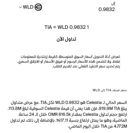
إلى
WLD
TIA
=
WLD 0.9832
1
تداول الآن
تعرض أداة التحويل أسعار السوق المتوسطة كقيمة إرشادية للمعلومات
فقط، ولا تتضمن هذه الأسعار الرسوم أو فروق الأسعار أو الانزلاق السعري.
يتم تحديد سعر التنفيذ الفعلي عند تقديم الطلب.
سعر صرف TIA إلى WLD
السعر الحالي لـ Celestia هو WLD 0.9832 لكل TIA. مع عرض متداول
يبلغ 919.9M TIA، فإن هذا يعني أن قيمة Celestia السوقية تبلغ 113.8M.
ارتفع حجم تداول Celestia بمقدار OMR 816.5k خلال الـ 24 ساعة
الماضية، وهو ما يمثل ارتفاع بنسبة 17.11%. بالإضافة إلى ذلك، تم تداول
4.772M من TIA خلال اليوم الماضي.