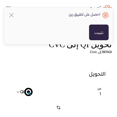
احصل على تطبيق رين
تثبيت
تحويل QI إلى CVC
BENQI إلى Civic
التحويل
من
QI