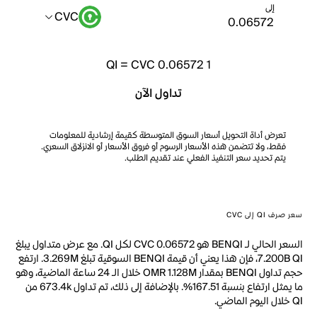
إلى
CVC
QI
=
CVC 0.06572
1
تداول الآن
تعرض أداة التحويل أسعار السوق المتوسطة كقيمة إرشادية للمعلومات
فقط، ولا تتضمن هذه الأسعار الرسوم أو فروق الأسعار أو الانزلاق السعري.
يتم تحديد سعر التنفيذ الفعلي عند تقديم الطلب.
سعر صرف QI إلى CVC
السعر الحالي لـ BENQI هو CVC 0.06572 لكل QI. مع عرض متداول يبلغ
7.200B QI، فإن هذا يعني أن قيمة BENQI السوقية تبلغ 3.269M. ارتفع
حجم تداول BENQI بمقدار OMR 1.128M خلال الـ 24 ساعة الماضية، وهو
ما يمثل ارتفاع بنسبة 167.51%. بالإضافة إلى ذلك، تم تداول 673.4k من
QI خلال اليوم الماضي.