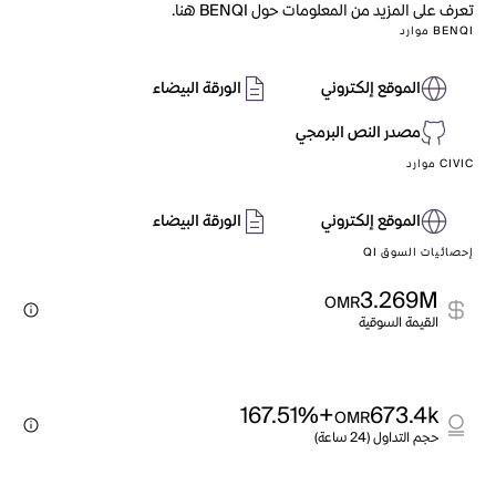
تعرف على المزيد من المعلومات حول BENQI هنا.
BENQI موارد
الموقع إلكتروني
الورقة البيضاء
مصدر النص البرمجي
CIVIC موارد
الموقع إلكتروني
الورقة البيضاء
إحصائيات السوق QI
3.269M
OMR
القيمة السوقية
+167.51%
673.4k
OMR
حجم التداول (24 ساعة)