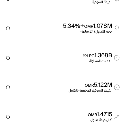
القيمة السوقية
+5.34%
1.078M
OMR
حجم التداول (24 ساعة)
∞
1.368B
LRC
العملات المتداولة
5.122M
OMR
القيمة السوقية المخففة بالكامل
1.4715
OMR
أعلى قيمة تداول