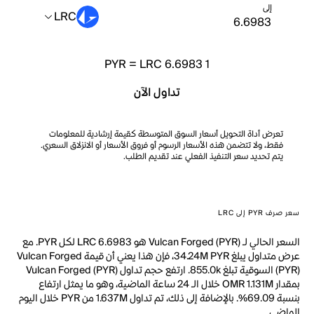
إلى
LRC
PYR
=
LRC 6.6983
1
تداول الآن
تعرض أداة التحويل أسعار السوق المتوسطة كقيمة إرشادية للمعلومات
فقط، ولا تتضمن هذه الأسعار الرسوم أو فروق الأسعار أو الانزلاق السعري.
يتم تحديد سعر التنفيذ الفعلي عند تقديم الطلب.
سعر صرف PYR إلى LRC
السعر الحالي لـ Vulcan Forged (PYR) هو LRC 6.6983 لكل PYR. مع
عرض متداول يبلغ 34.24M PYR، فإن هذا يعني أن قيمة Vulcan Forged
(PYR) السوقية تبلغ 855.0k. ارتفع حجم تداول Vulcan Forged (PYR)
بمقدار OMR 1.131M خلال الـ 24 ساعة الماضية، وهو ما يمثل ارتفاع
بنسبة 69.09%. بالإضافة إلى ذلك، تم تداول 1.637M من PYR خلال اليوم
الماضي.