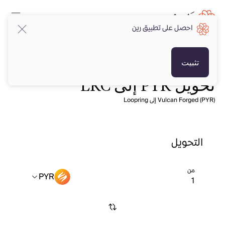
احصل على تطبيق رين
تثبيت
تحويل PYR إلى LRC
Vulcan Forged (PYR) إلى Loopring
التحويل
من
PYR