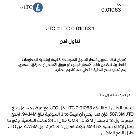
إلى
LTC
JTO
=
LTC 0.01063
1
تداول الآن
تعرض أداة التحويل أسعار السوق المتوسطة كقيمة إرشادية للمعلومات
فقط، ولا تتضمن هذه الأسعار الرسوم أو فروق الأسعار أو الانزلاق السعري.
يتم تحديد سعر التنفيذ الفعلي عند تقديم الطلب.
سعر صرف JTO إلى LTC
السعر الحالي لـ Jito هو LTC 0.01063 لكل JTO. مع عرض متداول يبلغ
507.3M JTO، فإن هذا يعني أن قيمة Jito السوقية تبلغ 94.14M. ارتفع
حجم تداول Jito بمقدار OMR 1.052M خلال الـ 24 ساعة الماضية، وهو ما
يمثل ارتفاع بنسبة 13.53%. بالإضافة إلى ذلك، تم تداول 7.775M من JTO
خلال اليوم الماضي.