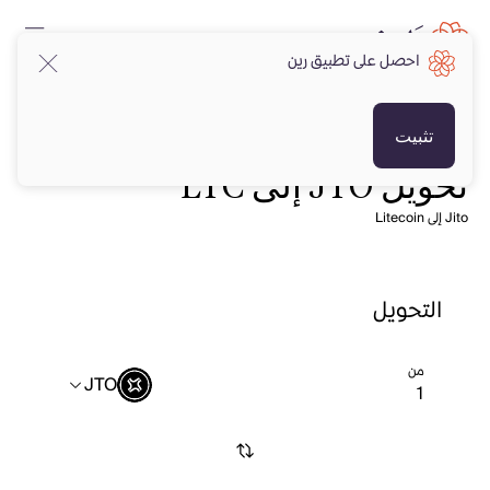
احصل على تطبيق رين
تثبيت
تحويل JTO إلى LTC
Jito إلى Litecoin
التحويل
من
JTO