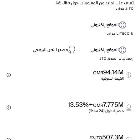
تعرف على المزيد من المعلومات حول Jito هنا.
JITO موارد
الموقع إلكتروني
LITECOIN موارد
الموقع إلكتروني
مصدر النص البرمجي
إحصائيات السوق JTO
94.14M
OMR
القيمة السوقية
+13.53%
7.775M
OMR
حجم التداول (24 ساعة)
∞
507.3M
JTO