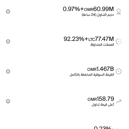
+0.97%
60.99M
OMR
حجم التداول (24 ساعة)
+92.23%
77.47M
LTC
العملات المتداولة
1.467B
OMR
القيمة السوقية المخففة بالكامل
158.79
OMR
أعلى قيمة تداول