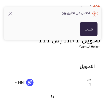
احصل على تطبيق رين
تثبيت
تحويل HNT إلى YFI
Helium إلى Yearn
التحويل
من
HNT