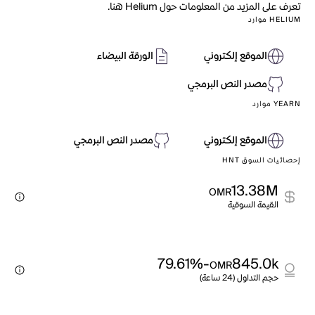
تعرف على المزيد من المعلومات حول Helium هنا.
HELIUM موارد
الموقع إلكتروني
الورقة البيضاء
مصدر النص البرمجي
YEARN موارد
الموقع إلكتروني
مصدر النص البرمجي
إحصائيات السوق HNT
13.38M
OMR
القيمة السوقية
-79.61%
845.0k
OMR
حجم التداول (24 ساعة)