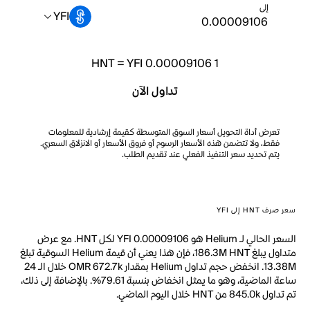
إلى
YFI
HNT
=
YFI 0.00009106
1
تداول الآن
تعرض أداة التحويل أسعار السوق المتوسطة كقيمة إرشادية للمعلومات
فقط، ولا تتضمن هذه الأسعار الرسوم أو فروق الأسعار أو الانزلاق السعري.
يتم تحديد سعر التنفيذ الفعلي عند تقديم الطلب.
سعر صرف HNT إلى YFI
السعر الحالي لـ Helium هو YFI 0.00009106 لكل HNT. مع عرض
متداول يبلغ 186.3M HNT، فإن هذا يعني أن قيمة Helium السوقية تبلغ
13.38M. انخفض حجم تداول Helium بمقدار OMR 672.7k خلال الـ 24
ساعة الماضية، وهو ما يمثل انخفاض بنسبة 79.61%. بالإضافة إلى ذلك،
تم تداول 845.0k من HNT خلال اليوم الماضي.