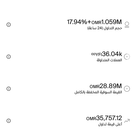
+17.94%
1.059M
OMR
حجم التداول (24 ساعة)
∞
36.04k
YFI
العملات المتداولة
28.89M
OMR
القيمة السوقية المخففة بالكامل
35,757.12
OMR
أعلى قيمة تداول