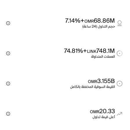
+7.14%
68.86M
OMR
حجم التداول (24 ساعة)
+74.81%
748.1M
LINK
العملات المتداولة
3.155B
OMR
القيمة السوقية المخففة بالكامل
20.33
OMR
أعلى قيمة تداول