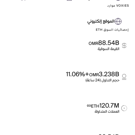
VOXIES موارد
الموقع إلكتروني
إحصائيات السوق ETH
88.54B
OMR
القيمة السوقية
+11.06%
3.238B
OMR
حجم التداول (24 ساعة)
∞
120.7M
ETH
العملات المتداولة