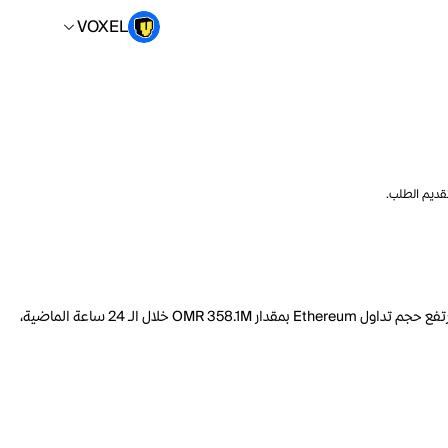
VOXEL
تقديم الطلب.
السعر الحالي لـ Ethereum هو VOXEL 639913.19 لكل ETH. مع عرض متداول يبلغ 120.7M ETH، فإن هذا يعني أن قيمة Ethereum السوقية تبلغ 88.54B. ارتفع حجم تداول Ethereum بمقدار OMR 358.1M خلال الـ 24 ساعة الماضية،