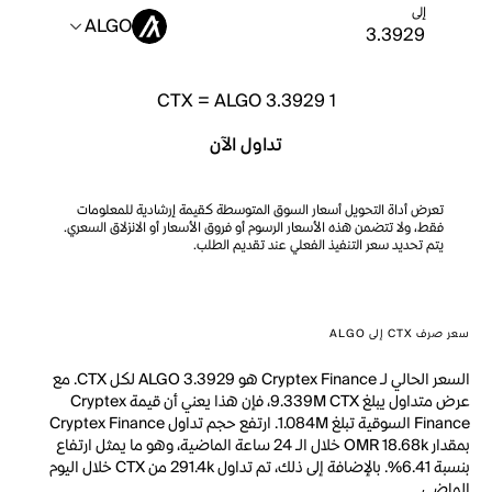
إلى
ALGO
CTX
=
ALGO 3.3929
1
تداول الآن
تعرض أداة التحويل أسعار السوق المتوسطة كقيمة إرشادية للمعلومات
فقط، ولا تتضمن هذه الأسعار الرسوم أو فروق الأسعار أو الانزلاق السعري.
يتم تحديد سعر التنفيذ الفعلي عند تقديم الطلب.
سعر صرف CTX إلى ALGO
السعر الحالي لـ Cryptex Finance هو ALGO 3.3929 لكل CTX. مع
عرض متداول يبلغ 9.339M CTX، فإن هذا يعني أن قيمة Cryptex
Finance السوقية تبلغ 1.084M. ارتفع حجم تداول Cryptex Finance
بمقدار OMR 18.68k خلال الـ 24 ساعة الماضية، وهو ما يمثل ارتفاع
بنسبة 6.41%. بالإضافة إلى ذلك، تم تداول 291.4k من CTX خلال اليوم
الماضي.