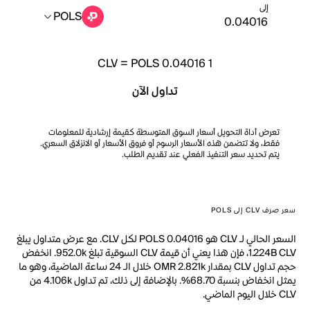
إلى
POLS
CLV
=
POLS 0.04016
1
تداول الآن
تعرض أداة التحويل أسعار السوق المتوسطة كقيمة إرشادية للمعلومات
فقط، ولا تتضمن هذه الأسعار الرسوم أو فروق الأسعار أو الانزلاق السعري.
يتم تحديد سعر التنفيذ الفعلي عند تقديم الطلب.
سعر صرف CLV إلى POLS
السعر الحالي لـ CLV هو POLS 0.04016 لكل CLV. مع عرض متداول يبلغ
1.224B CLV، فإن هذا يعني أن قيمة CLV السوقية تبلغ 952.0k. انخفض
حجم تداول CLV بمقدار OMR 2.821k خلال الـ 24 ساعة الماضية، وهو ما
يمثل انخفاض بنسبة 68.70%. بالإضافة إلى ذلك، تم تداول 4.106k من
CLV خلال اليوم الماضي.