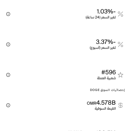
-1.03%
تغير السعر (24 ساعة)
-3.37%
تغير السعر (أسبوع)
#596
شعبية العملة
إحصائيات السوق DOGE
4.578B
OMR
القيمة السوقية