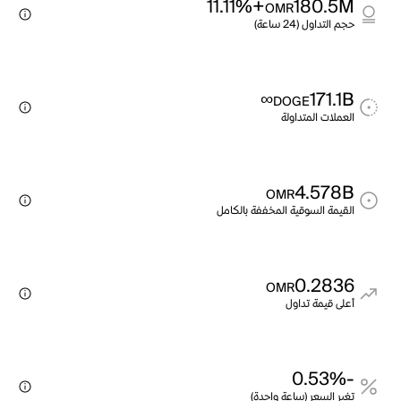
+11.11%
180.5M
OMR
حجم التداول (24 ساعة)
∞
171.1B
DOGE
العملات المتداولة
4.578B
OMR
القيمة السوقية المخففة بالكامل
0.2836
OMR
أعلى قيمة تداول
-0.53%
تغير السعر (ساعة واحدة)