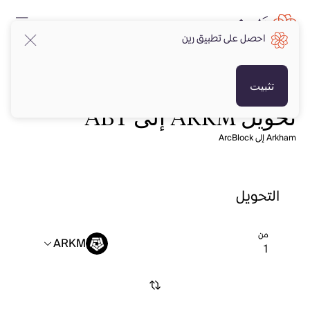
احصل على تطبيق رين
تثبيت
تحويل ARKM إلى ABT
Arkham إلى ArcBlock
التحويل
من
ARKM