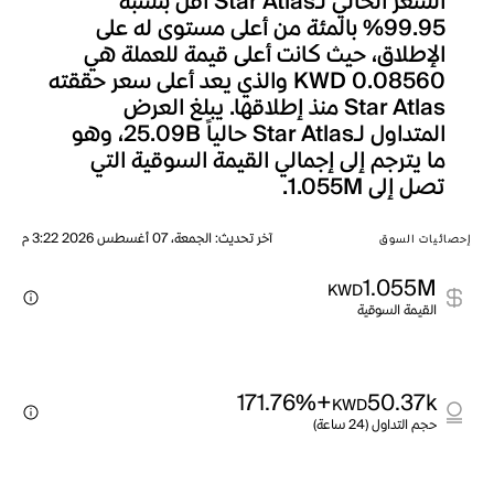
السعر الحالي لـStar Atlas أقل بنسبة
99.95% بالمئة من أعلى مستوى له على
الإطلاق، حيث كانت أعلى قيمة للعملة هي
KWD 0.08560 والذي يعد أعلى سعر حققته
Star Atlas منذ إطلاقها. يبلغ العرض
المتداول لـStar Atlas حالياً 25.09B، وهو
ما يترجم إلى إجمالي القيمة السوقية التي
تصل إلى 1.055M.
آخر تحديث
:
الجمعة، 07 أغسطس 2026 3:22 م
إحصائيات السوق
1.055M
KWD
القيمة السوقية
+171.76%
50.37k
KWD
حجم التداول (24 ساعة)