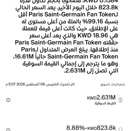
KWD 0.1584، مصحوباً بحجم تداول قدره
823.8k خلال اليوم الأخير. يعد السعر الحالي
لـParis Saint-Germain Fan Token أقل
بنسبة 99.16% بالمئة من أعلى مستوى له
على الإطلاق، حيث كانت أعلى قيمة للعملة
هي KWD 18.96 والذي يعد أعلى سعر
حققته Paris Saint-Germain Fan Token
منذ إطلاقها. يبلغ العرض المتداول لـParis
Saint-Germain Fan Token حالياً 16.61M،
وهو ما يترجم إلى إجمالي القيمة السوقية
التي تصل إلى 2.631M.
آخر تحديث
:
الخميس، 06 أغسطس 2026 5:07 م
إحصائيات السوق
2.631M
KWD
القيمة السوقية
-8.88%
823.8k
KWD