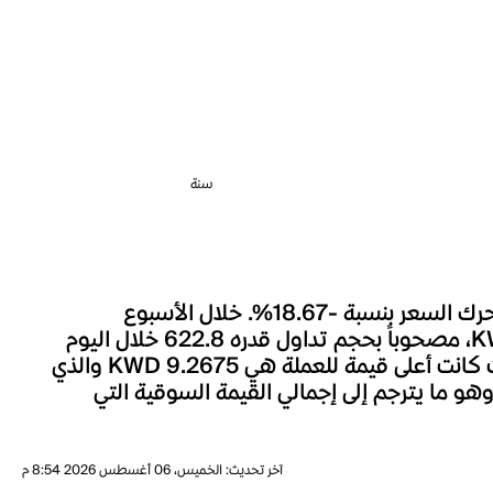
سنة
شهد سعر Omni Network خلال الساعة الماضية تغييراً بنسبة 0.00%، وعلى مدار الـ 24 ساعة الماضية، تحرك السعر بنسبة -18.67%. خلال الأسبوع
الماضي، تحرك سعر Omni Network بنسبة -28.70%. السعر الحالي لـOmni Network هو KWD 0.07959، مصحوباً بحجم تداول قدره 622.8 خلال اليوم
الأخير. يعد السعر الحالي لـOmni Network أقل بنسبة 99.14% بالمئة من أعلى مستوى له على الإطلاق، حيث كانت أعلى قيمة للعملة هي KWD 9.2675 والذي
على سعر حققته Omni Network منذ إطلاقها. يبلغ العرض المتداول لـOmni Network حالياً 0.000، وهو ما يترجم إلى إجمالي القيمة السوقية التي
آخر تحديث
:
الخميس، 06 أغسطس 2026 8:54 م