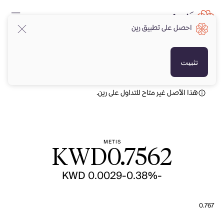
احصل على تطبيق رين
KWD
KWD
تثبيت
هذا الأصل غير متاح للتداول على رين.
METIS
KWD
0.7562
-KWD 0.0029
-0.38%
0.767