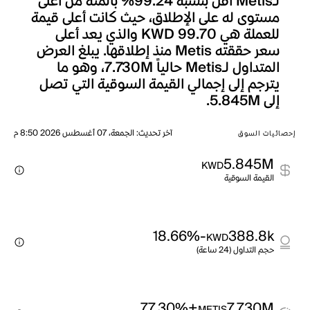
لـMetis أقل بنسبة 99.24% بالمئة من أعلى
مستوى له على الإطلاق، حيث كانت أعلى قيمة
للعملة هي KWD 99.70 والذي يعد أعلى
سعر حققته Metis منذ إطلاقها. يبلغ العرض
المتداول لـMetis حالياً 7.730M، وهو ما
يترجم إلى إجمالي القيمة السوقية التي تصل
إلى 5.845M.
آخر تحديث
:
الجمعة، 07 أغسطس 2026 8:50 م
إحصائيات السوق
5.845M
KWD
القيمة السوقية
-18.66%
388.8k
KWD
حجم التداول (24 ساعة)
+77.30%
7.730M