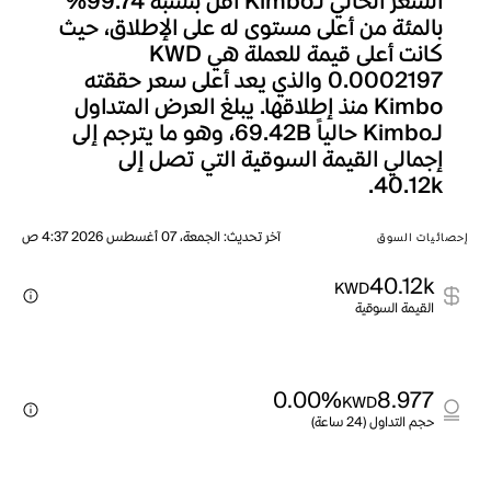
السعر الحالي لـKimbo أقل بنسبة 99.74%
بالمئة من أعلى مستوى له على الإطلاق، حيث
كانت أعلى قيمة للعملة هي KWD
0.0002197 والذي يعد أعلى سعر حققته
Kimbo منذ إطلاقها. يبلغ العرض المتداول
لـKimbo حالياً 69.42B، وهو ما يترجم إلى
إجمالي القيمة السوقية التي تصل إلى
40.12k.
آخر تحديث
:
الجمعة، 07 أغسطس 2026 4:37 ص
إحصائيات السوق
40.12k
KWD
القيمة السوقية
0.00%
8.977
KWD
حجم التداول (24 ساعة)