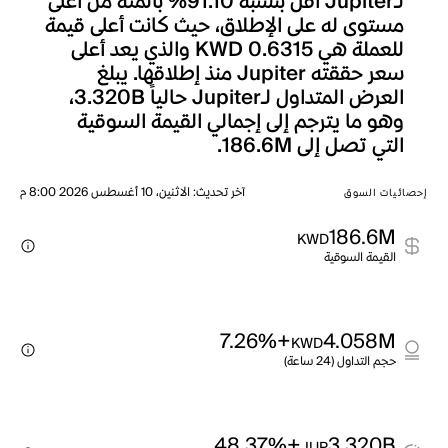
لـJupiter أقل بنسبة 91.10% بالمئة من أعلى
مستوى له على الإطلاق، حيث كانت أعلى قيمة
للعملة هي KWD 0.6315 والذي يعد أعلى
سعر حققته Jupiter منذ إطلاقها. يبلغ
العرض المتداول لـJupiter حالياً 3.320B،
وهو ما يترجم إلى إجمالي القيمة السوقية
التي تصل إلى 186.6M.
آخر تحديث
:
الاثنين، 10 أغسطس 2026 8:00 م
إحصائيات السوق
186.6M
KWD
القيمة السوقية
+7.26%
4.058M
KWD
حجم التداول (24 ساعة)
+48.37%
3.320B