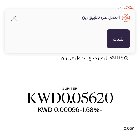
احصل على تطبيق رين
KWD
KWD
تثبيت
هذا الأصل غير متاح للتداول على رين.
JUPITER
KWD
0.05620
-KWD 0.00096
-1.68%
0.057