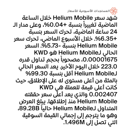
المستجدات الأسبوعية للأسعار
شهد سعر Helium Mobile خلال الساعة
الماضية تغييراً بنسبة +0.04%، وعلى مدار الـ
24 ساعة الماضية، تحرك السعر بنسبة
+6.35%. خلال الأسبوع الماضي، تحرك سعر
Helium Mobile بنسبة -5.73%. السعر
الحالي لـHelium Mobile هو KWD
0.00001675، مصحوباً بحجم تداول قدره
223.0 خلال اليوم الأخير. يعد السعر الحالي
لـHelium Mobile أقل بنسبة 99.30%
بالمئة من أعلى مستوى له على الإطلاق، حيث
كانت أعلى قيمة للعملة هي KWD
0.002407 والذي يعد أعلى سعر حققته
Helium Mobile منذ إطلاقها. يبلغ العرض
المتداول لـHelium Mobile حالياً 89.28B،
وهو ما يترجم إلى إجمالي القيمة السوقية
التي تصل إلى 1.496M.