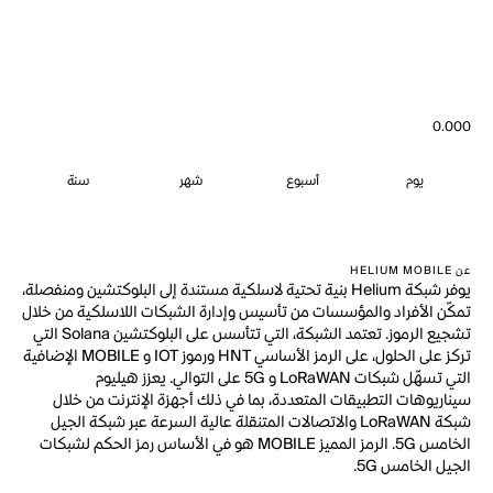
0.000
يوم
أسبوع
شهر
سنة
عن HELIUM MOBILE
يوفر شبكة Helium بنية تحتية لاسلكية مستندة إلى البلوكتشين ومنفصلة،
تمكّن الأفراد والمؤسسات من تأسيس وإدارة الشبكات اللاسلكية من خلال
تشجيع الرموز. تعتمد الشبكة، التي تتأسس على البلوكتشين Solana التي
تركز على الحلول، على الرمز الأساسي HNT ورموز IOT و MOBILE الإضافية
التي تسهّل شبكات LoRaWAN و 5G على التوالي. يعزز هيليوم
سيناريوهات التطبيقات المتعددة، بما في ذلك أجهزة الإنترنت من خلال
شبكة LoRaWAN والاتصالات المتنقلة عالية السرعة عبر شبكة الجيل
الخامس 5G. الرمز المميز MOBILE هو في الأساس رمز الحكم لشبكات
الجيل الخامس 5G.