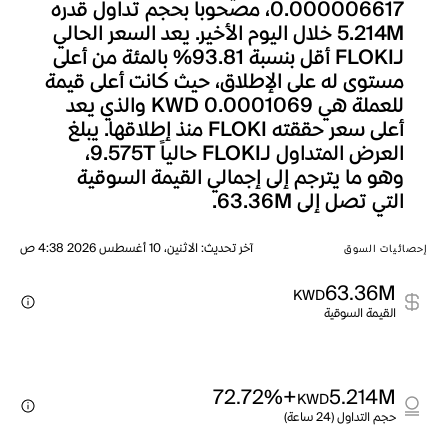
0.000006617، مصحوباً بحجم تداول قدره
5.214M خلال اليوم الأخير. يعد السعر الحالي
لـFLOKI أقل بنسبة 93.81% بالمئة من أعلى
مستوى له على الإطلاق، حيث كانت أعلى قيمة
للعملة هي KWD 0.0001069 والذي يعد
أعلى سعر حققته FLOKI منذ إطلاقها. يبلغ
العرض المتداول لـFLOKI حالياً 9.575T،
وهو ما يترجم إلى إجمالي القيمة السوقية
التي تصل إلى 63.36M.
آخر تحديث
:
الاثنين، 10 أغسطس 2026 4:38 ص
إحصائيات السوق
63.36M
KWD
القيمة السوقية
+72.72%
5.214M
KWD
حجم التداول (24 ساعة)