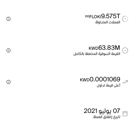
∞
9.575T
FLOKI
العملات المتداولة
63.83M
KWD
القيمة السوقية المخففة بالكامل
0.0001069
KWD
أعلى قيمة تداول
07 يوليو 2021
تاريخ إطلاق العملة