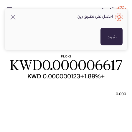
احصل على تطبيق رين
KWD
KWD
تثبيت
FLOKI
KWD
0.000006617
+KWD 0.000000123
+1.89%
0.000