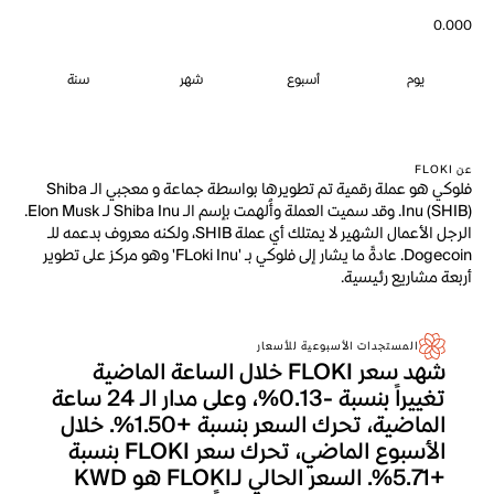
0.000
يوم
أسبوع
شهر
سنة
عن FLOKI
فلوكي هو عملة رقمية تم تطويرها بواسطة جماعة و معجبي الـ Shiba
Inu (SHIB). وقد سميت العملة وأُلهمت بإسم الـ Shiba Inu لـ Elon Musk.
الرجل الأعمال الشهير لا يمتلك أي عملة SHIB، ولكنه معروف بدعمه للـ
Dogecoin. عادةً ما يشار إلى فلوكي بـ 'FLoki Inu' وهو مركز على تطوير
أربعة مشاريع رئيسية.
المستجدات الأسبوعية للأسعار
شهد سعر FLOKI خلال الساعة الماضية
تغييراً بنسبة -0.13%، وعلى مدار الـ 24 ساعة
الماضية، تحرك السعر بنسبة +1.50%. خلال
الأسبوع الماضي، تحرك سعر FLOKI بنسبة
+5.71%. السعر الحالي لـFLOKI هو KWD