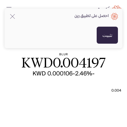
احصل على تطبيق رين
KWD
KWD
تثبيت
BLUR
KWD
0.004197
-KWD 0.000106
-2.46%
0.004