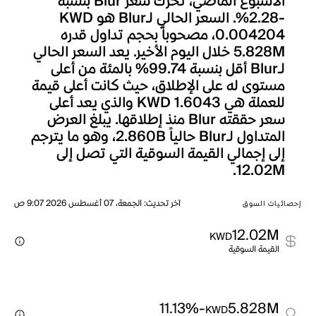
الأسبوع الماضي، تحرك سعر Blur بنسبة
-2.28%. السعر الحالي لـBlur هو KWD
0.004204، مصحوباً بحجم تداول قدره
5.828M خلال اليوم الأخير. يعد السعر الحالي
لـBlur أقل بنسبة 99.74% بالمئة من أعلى
مستوى له على الإطلاق، حيث كانت أعلى قيمة
للعملة هي KWD 1.6043 والذي يعد أعلى
سعر حققته Blur منذ إطلاقها. يبلغ العرض
المتداول لـBlur حالياً 2.860B، وهو ما يترجم
إلى إجمالي القيمة السوقية التي تصل إلى
12.02M.
آخر تحديث
:
الجمعة، 07 أغسطس 2026 9:07 ص
إحصائيات السوق
12.02M
KWD
القيمة السوقية
-11.13%
5.828M
KWD