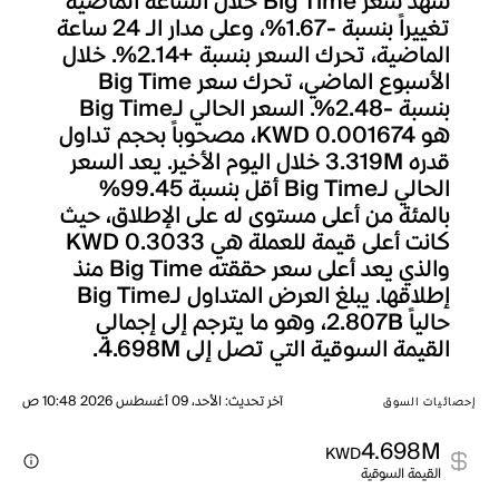
شهد سعر Big Time خلال الساعة الماضية
تغييراً بنسبة -1.67%، وعلى مدار الـ 24 ساعة
الماضية، تحرك السعر بنسبة +2.14%. خلال
الأسبوع الماضي، تحرك سعر Big Time
بنسبة -2.48%. السعر الحالي لـBig Time
هو KWD 0.001674، مصحوباً بحجم تداول
قدره 3.319M خلال اليوم الأخير. يعد السعر
الحالي لـBig Time أقل بنسبة 99.45%
بالمئة من أعلى مستوى له على الإطلاق، حيث
كانت أعلى قيمة للعملة هي KWD 0.3033
والذي يعد أعلى سعر حققته Big Time منذ
إطلاقها. يبلغ العرض المتداول لـBig Time
حالياً 2.807B، وهو ما يترجم إلى إجمالي
القيمة السوقية التي تصل إلى 4.698M.
آخر تحديث
:
الأحد، 09 أغسطس 2026 10:48 ص
إحصائيات السوق
4.698M
KWD
القيمة السوقية