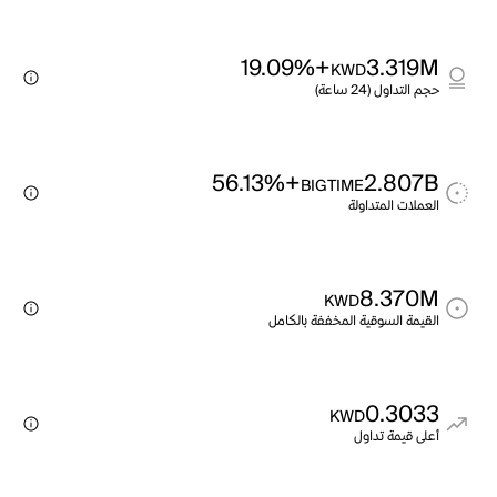
+19.09%
3.319M
KWD
حجم التداول (24 ساعة)
+56.13%
2.807B
BIGTIME
العملات المتداولة
8.370M
KWD
القيمة السوقية المخففة بالكامل
0.3033
KWD
أعلى قيمة تداول