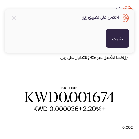
احصل على تطبيق رين
KWD
KWD
تثبيت
هذا الأصل غير متاح للتداول على رين.
BIG TIME
KWD
0.001674
+KWD 0.000036
+2.20%
0.002