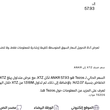
إلى
تعرض أداة التحويل أسعار السوق المتوسطة كقيمة إرشادية للمعلومات فقط، ولا تتضمن ه
سعر صرف XTZ إلى ANKR
انخفاض بنسبة 12.07%. بالإضافة إلى ذلك، تم تداول 1.518M من XTZ خلال اليوم الماضي.
تعرف على المزيد من المعلومات حول Tezos هنا.
TEZOS موارد
الموقع إلكتروني
الورقة البيضاء
مصدر النص 