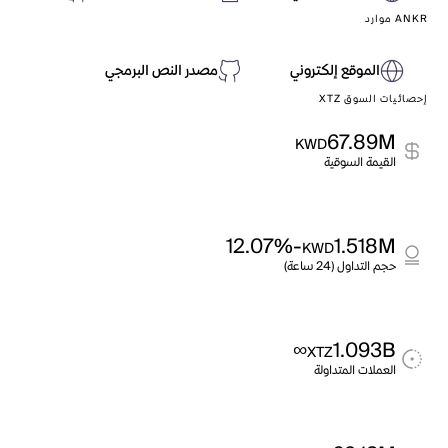
ANKR موارد
الموقع إلكتروني
مصدر النص البرمجي
إحصائيات السوق XTZ
67.89M
KWD
القيمة السوقية
-12.07%
1.518M
KWD
حجم التداول (24 ساعة)
∞
1.093B
XTZ
العملات المتداولة