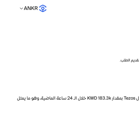
ANKR
تقديم الطلب.
السعر الحالي لـ Tezos هو ANKR 57.93 لكل XTZ. مع عرض متداول يبلغ 1.093B XTZ، فإن هذا يعني أن قيمة Tezos السوقية تبلغ 67.89M. انخفض حجم تداول Tezos بمقدار KWD 183.3k خلال الـ 24 ساعة الماضية، وهو ما يمثل