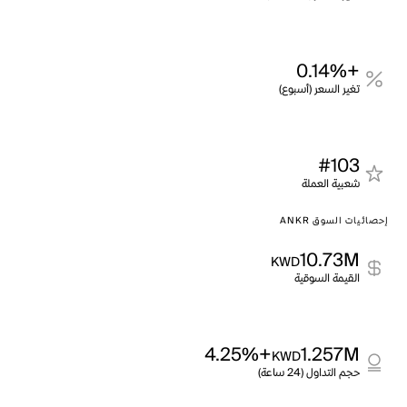
+0.14%
تغير السعر (أسبوع)
#103
شعبية العملة
إحصائيات السوق ANKR
10.73M
KWD
القيمة السوقية
+4.25%
1.257M
KWD
حجم التداول (24 ساعة)