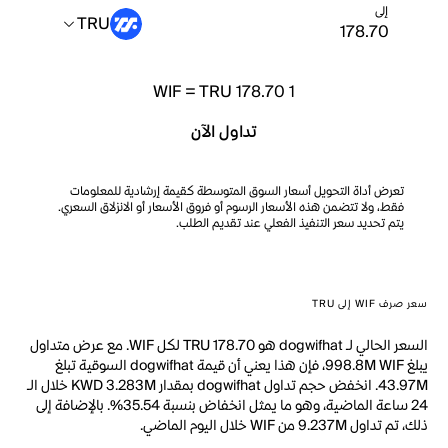
إلى
TRU
WIF
=
TRU 178.70
1
تداول الآن
تعرض أداة التحويل أسعار السوق المتوسطة كقيمة إرشادية للمعلومات
فقط، ولا تتضمن هذه الأسعار الرسوم أو فروق الأسعار أو الانزلاق السعري.
يتم تحديد سعر التنفيذ الفعلي عند تقديم الطلب.
سعر صرف WIF إلى TRU
السعر الحالي لـ dogwifhat هو TRU 178.70 لكل WIF. مع عرض متداول
يبلغ 998.8M WIF، فإن هذا يعني أن قيمة dogwifhat السوقية تبلغ
43.97M. انخفض حجم تداول dogwifhat بمقدار KWD 3.283M خلال الـ
24 ساعة الماضية، وهو ما يمثل انخفاض بنسبة 35.54%. بالإضافة إلى
ذلك، تم تداول 9.237M من WIF خلال اليوم الماضي.