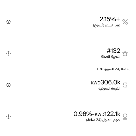
+2.15%
تغير السعر (أسبوع)
#132
شعبية العملة
إحصائيات السوق TRU
306.0k
KWD
القيمة السوقية
-0.96%
122.1k
KWD
حجم التداول (24 ساعة)