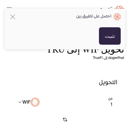
احصل على تطبيق رين
تثبيت
تحويل WIF إلى TRU
dogwifhat إلى TrueFi
التحويل
من
WIF