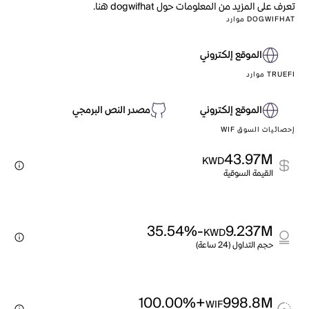
تعرف على المزيد من المعلومات حول dogwifhat هنا.
DOGWIFHAT موارد
الموقع إلكتروني
TRUEFI موارد
الموقع إلكتروني
مصدر النص البرمجي
إحصائيات السوق WIF
43.97M
KWD
القيمة السوقية
-35.54%
9.237M
KWD
حجم التداول (24 ساعة)
+100.00%
998.8M
WIF