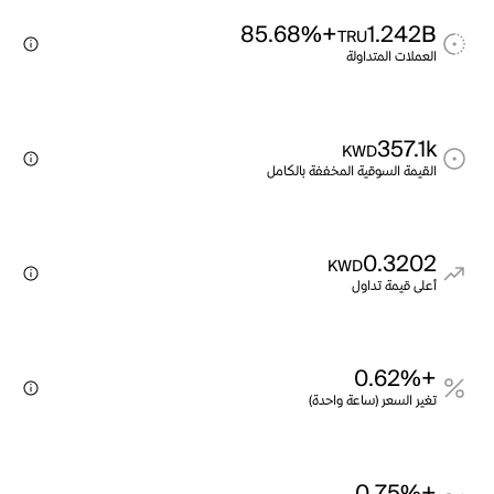
+85.68%
1.242B
TRU
العملات المتداولة
357.1k
KWD
القيمة السوقية المخففة بالكامل
0.3202
KWD
أعلى قيمة تداول
+0.62%
تغير السعر (ساعة واحدة)