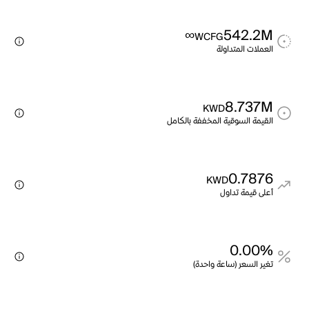
∞
542.2M
WCFG
العملات المتداولة
8.737M
KWD
القيمة السوقية المخففة بالكامل
0.7876
KWD
أعلى قيمة تداول
0.00%
تغير السعر (ساعة واحدة)