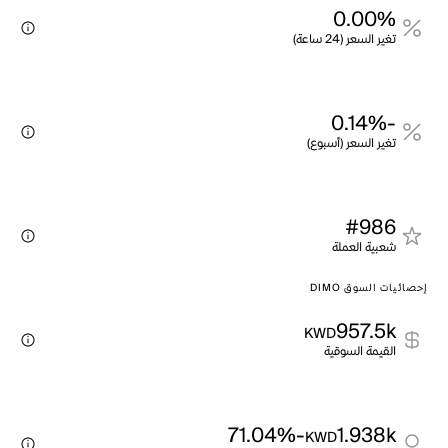
0.00%
تغير السعر (24 ساعة)
-0.14%
تغير السعر (أسبوع)
#986
شعبية العملة
إحصائيات السوق DIMO
957.5k
KWD
القيمة السوقية
-71.04%
1.938k
KWD