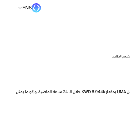
ENS
تقديم الطلب.
السعر الحالي لـ UMA هو ENS 0.07977 لكل UMA. مع عرض متداول يبلغ 90.58M UMA، فإن هذا يعني أن قيمة UMA السوقية تبلغ 9.363M. ارتفع حجم تداول UMA بمقدار KWD 6.944k خلال الـ 24 ساعة الماضية، وهو ما يمثل