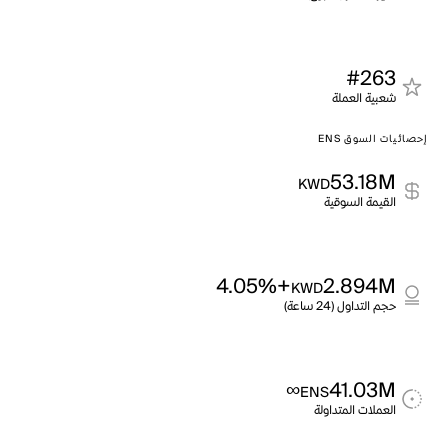
#263
شعبية العملة
إحصائيات السوق ENS
53.18M
KWD
القيمة السوقية
+4.05%
2.894M
KWD
حجم التداول (24 ساعة)
∞
41.03M
ENS
العملات المتداولة