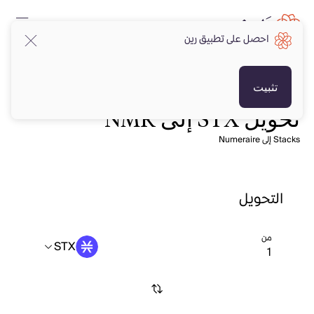
احصل على تطبيق رين
تثبيت
تحويل STX إلى NMR
Stacks إلى Numeraire
التحويل
من
STX