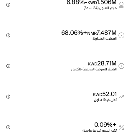
-6.88%
1.506M
KWD
حجم التداول (24 ساعة)
+68.06%
7.487M
NMR
العملات المتداولة
28.71M
KWD
القيمة السوقية المخففة بالكامل
52.01
KWD
أعلى قيمة تداول
+0.09%
تغير السعر (ساعة واحدة)