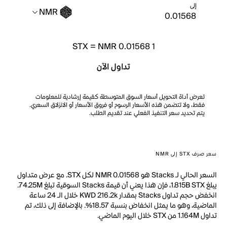
إلى
NMR
STX
=
NMR 0.01568
1
تداول الآن
تعرض أداة التحويل أسعار السوق المتوسطة كقيمة إرشادية للمعلومات
فقط، ولا تتضمن هذه الأسعار الرسوم أو فروق الأسعار أو الانزلاق السعري.
يتم تحديد سعر التنفيذ الفعلي عند تقديم الطلب.
سعر صرف STX إلى NMR
السعر الحالي لـ Stacks هو NMR 0.01568 لكل STX. مع عرض متداول
يبلغ 1.815B STX، فإن هذا يعني أن قيمة Stacks السوقية تبلغ 74.25M.
انخفض حجم تداول Stacks بمقدار KWD 216.2k خلال الـ 24 ساعة
الماضية، وهو ما يمثل انخفاض بنسبة 18.57%. بالإضافة إلى ذلك، تم
تداول 1.164M من STX خلال اليوم الماضي.