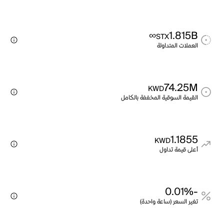
∞
1.815B
STX
العملات المتداولة
74.25M
KWD
القيمة السوقية المخففة بالكامل
1.1855
KWD
أعلى قيمة تداول
-0.01%
تغير السعر (ساعة واحدة)