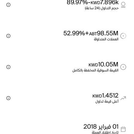
-89.97%
7.896k
KWD
حجم التداول (24 ساعة)
+52.99%
98.55M
ABT
العملات المتداولة
10.05M
KWD
القيمة السوقية المخففة بالكامل
1.4512
KWD
أعلى قيمة تداول
01 فبراير 2018
تاريخ إطلاق العملة