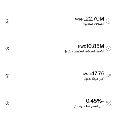
∞
22.70M
RPL
العملات المتداولة
10.85M
KWD
القيمة السوقية المخففة بالكامل
47.76
KWD
أعلى قيمة تداول
-0.45%
تغير السعر (ساعة واحدة)