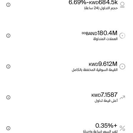
-6.69%
684.5k
KWD
حجم التداول (24 ساعة)
∞
180.4M
BAND
العملات المتداولة
9.612M
KWD
القيمة السوقية المخففة بالكامل
7.1587
KWD
أعلى قيمة تداول
+0.35%
تغير السعر (ساعة واحدة)