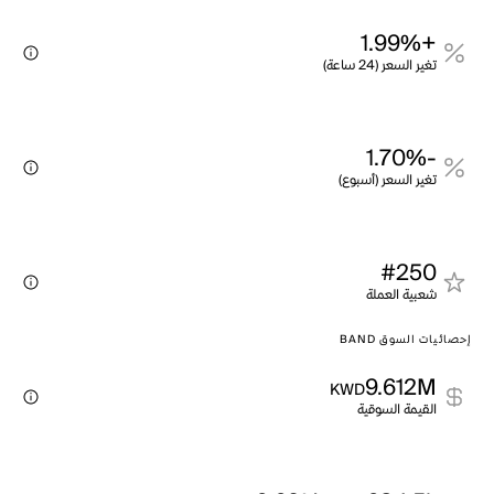
+1.99%
تغير السعر (24 ساعة)
-1.70%
تغير السعر (أسبوع)
#250
شعبية العملة
إحصائيات السوق BAND
9.612M
KWD
القيمة السوقية