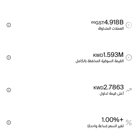
∞
4.918B
GST
العملات المتداولة
1.593M
KWD
القيمة السوقية المخففة بالكامل
2.7863
KWD
أعلى قيمة تداول
+1.00%
تغير السعر (ساعة واحدة)