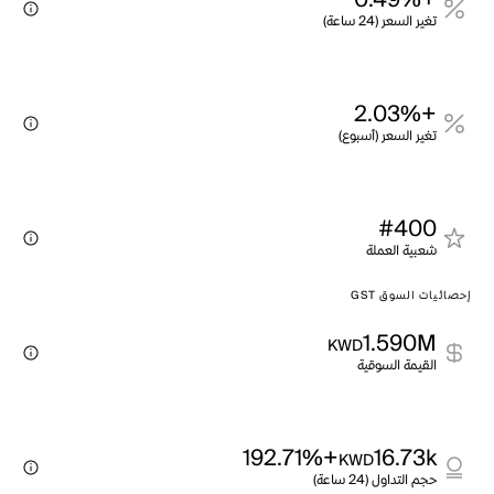
+0.49%
تغير السعر (24 ساعة)
+2.03%
تغير السعر (أسبوع)
#400
شعبية العملة
إحصائيات السوق GST
1.590M
KWD
القيمة السوقية
+192.71%
16.73k
KWD
حجم التداول (24 ساعة)