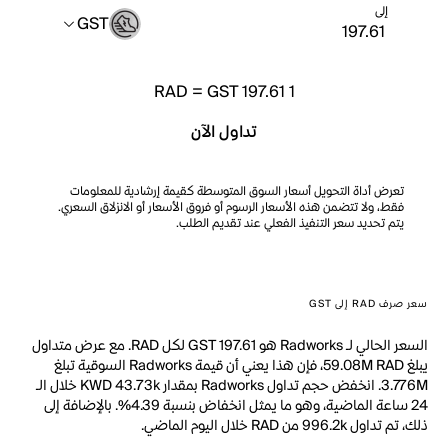
إلى
GST
RAD
=
GST 197.61
1
تداول الآن
تعرض أداة التحويل أسعار السوق المتوسطة كقيمة إرشادية للمعلومات
فقط، ولا تتضمن هذه الأسعار الرسوم أو فروق الأسعار أو الانزلاق السعري.
يتم تحديد سعر التنفيذ الفعلي عند تقديم الطلب.
سعر صرف RAD إلى GST
السعر الحالي لـ Radworks هو GST 197.61 لكل RAD. مع عرض متداول
يبلغ 59.08M RAD، فإن هذا يعني أن قيمة Radworks السوقية تبلغ
3.776M. انخفض حجم تداول Radworks بمقدار KWD 43.73k خلال الـ
24 ساعة الماضية، وهو ما يمثل انخفاض بنسبة 4.39%. بالإضافة إلى
ذلك، تم تداول 996.2k من RAD خلال اليوم الماضي.