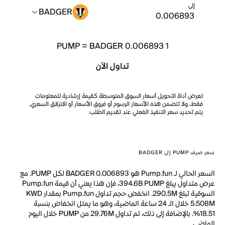
إلى
BADGER
PUMP
=
BADGER 0.006893
1
تداول الآن
تعرض أداة التحويل أسعار السوق المتوسطة كقيمة إرشادية للمعلومات
فقط، ولا تتضمن هذه الأسعار الرسوم أو فروق الأسعار أو الانزلاق السعري.
يتم تحديد سعر التنفيذ الفعلي عند تقديم الطلب.
سعر صرف PUMP إلى BADGER
السعر الحالي لـ Pump.fun هو BADGER 0.006893 لكل PUMP. مع
عرض متداول يبلغ 394.6B PUMP، فإن هذا يعني أن قيمة Pump.fun
السوقية تبلغ 290.5M. انخفض حجم تداول Pump.fun بمقدار KWD
5.508M خلال الـ 24 ساعة الماضية، وهو ما يمثل انخفاض بنسبة
18.51%. بالإضافة إلى ذلك، تم تداول 29.76M من PUMP خلال اليوم
الماضي.