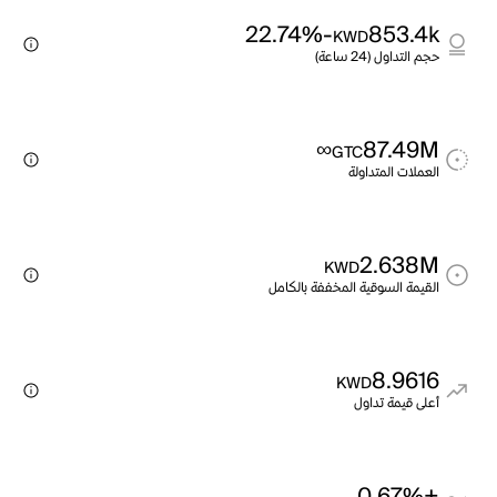
-22.74%
853.4k
KWD
حجم التداول (24 ساعة)
∞
87.49M
GTC
العملات المتداولة
2.638M
KWD
القيمة السوقية المخففة بالكامل
8.9616
KWD
أعلى قيمة تداول