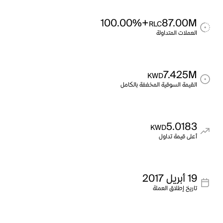
+100.00%
87.00M
RLC
العملات المتداولة
7.425M
KWD
القيمة السوقية المخففة بالكامل
5.0183
KWD
أعلى قيمة تداول
19 أبريل 2017
تاريخ إطلاق العملة