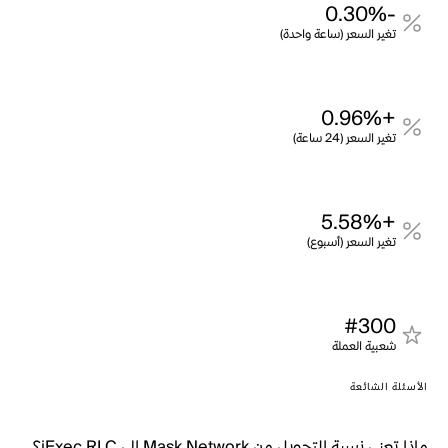
-0.30%
تغير السعر (ساعة واحدة)
+0.96%
تغير السعر (24 ساعة)
+5.58%
تغير السعر (أسبوع)
#300
شعبية العملة
الأسئلة الشائعة
ماذا تعني نسبة التحويل من Mask Network إلى iExec RLC؟