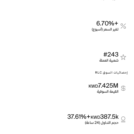
+6.70%
تغير السعر (أسبوع)
#243
شعبية العملة
إحصائيات السوق RLC
7.425M
KWD
القيمة السوقية
+37.61%
387.5k
KWD
حجم التداول (24 ساعة)