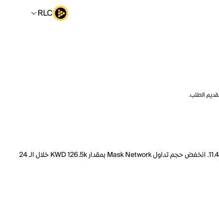
RLC
تقديم الطلب.
السعر الحالي لـ Mask Network هو RLC 1.3454 لكل MASK. مع عرض متداول يبلغ 100.0M MASK، فإن هذا يعني أن قيمة Mask Network السوقية تبلغ 11.48M. انخفض حجم تداول Mask Network بمقدار KWD 126.5k خلال الـ 24