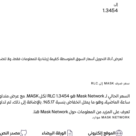
إلى
تعرض أداة التحويل أسعار السوق المتوسطة كقيمة إرشادية للمعلومات فقط، ولا تتضمن ه
سعر صرف MASK إلى RLC
ساعة الماضية، وهو ما يمثل انخفاض بنسبة 5.17%. بالإضافة إلى ذلك، تم تداول 2.447M من MASK خلال اليوم الماضي.
تعرف على المزيد من المعلومات حول Mask Network هنا.
MASK NETWORK موارد
الموقع إلكتروني
الورقة البيضاء
مصدر النص 