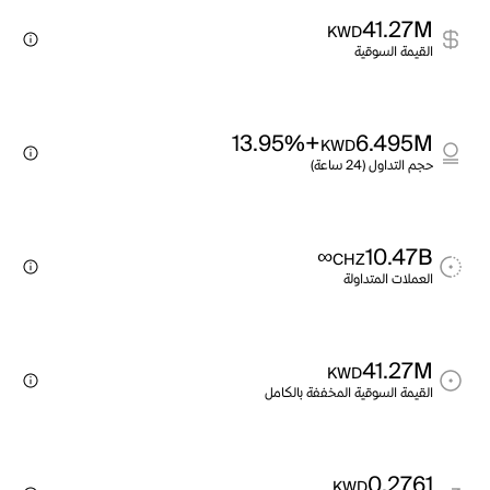
41.27M
KWD
القيمة السوقية
+13.95%
6.495M
KWD
حجم التداول (24 ساعة)
∞
10.47B
CHZ
العملات المتداولة
41.27M
KWD
القيمة السوقية المخففة بالكامل
0.2761
KWD