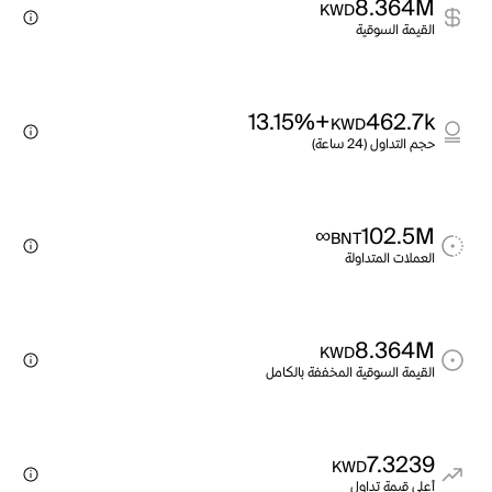
8.364M
KWD
القيمة السوقية
+13.15%
462.7k
KWD
حجم التداول (24 ساعة)
∞
102.5M
BNT
العملات المتداولة
8.364M
KWD
القيمة السوقية المخففة بالكامل
7.3239
KWD
أعلى قيمة تداول