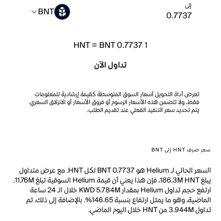
إلى
BNT
HNT
=
BNT 0.7737
1
تداول الآن
تعرض أداة التحويل أسعار السوق المتوسطة كقيمة إرشادية للمعلومات
فقط، ولا تتضمن هذه الأسعار الرسوم أو فروق الأسعار أو الانزلاق السعري.
يتم تحديد سعر التنفيذ الفعلي عند تقديم الطلب.
سعر صرف HNT إلى BNT
السعر الحالي لـ Helium هو BNT 0.7737 لكل HNT. مع عرض متداول
يبلغ 186.3M HNT، فإن هذا يعني أن قيمة Helium السوقية تبلغ 11.76M.
ارتفع حجم تداول Helium بمقدار KWD 5.784M خلال الـ 24 ساعة
الماضية، وهو ما يمثل ارتفاع بنسبة 146.65%. بالإضافة إلى ذلك، تم
تداول 3.944M من HNT خلال اليوم الماضي.